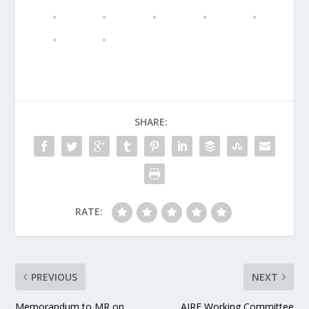
SHARE:
RATE:
PREVIOUS
NEXT
Memorandum to MR on
AIRF Working Committee