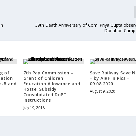
en
39th Death Anniversary of Com. Priya Gupta obser
Donation Camp 
g of
7th Pay Commission –
Save Railway Save N
lation
Grant of Children
– by AIRF In Pics –
p-B and
Education Allowance and
09.08.2020
Hostel Subsidy
August 9, 2020
Consolidated DoPT
Instructions
July 19, 2018