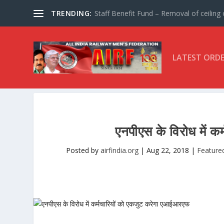
TRENDING:
Staff Benefit Fund – Removal of ceiling o
LATEST ORD
एनपीएस के विरोध में 
Posted by
airfindia.org
|
Aug 22, 2018
|
Feature