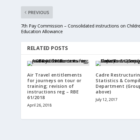
PREVIOUS
7th Pay Commission – Consolidated instructions on Childr
Education Allowance
RELATED POSTS
Air Travel entitlements
Cadre Restructurin
for journeys on tour or
Statistics & Compi
training; revision of
Department (Grou
instructions reg – RBE
above)
61/2018
July 12, 2017
April 26, 2018