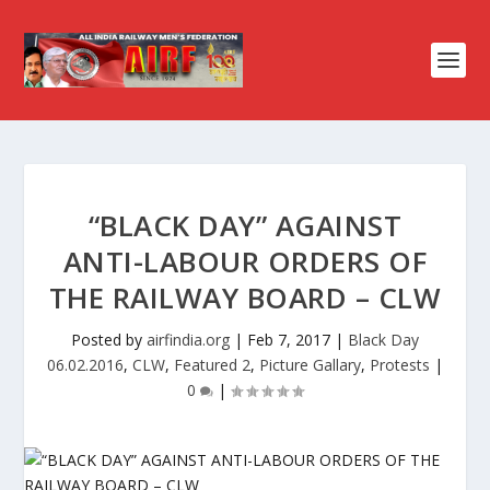
“BLACK DAY” AGAINST
ANTI-LABOUR ORDERS OF
THE RAILWAY BOARD – CLW
Posted by
airfindia.org
|
Feb 7, 2017
|
Black Day
06.02.2016
,
CLW
,
Featured 2
,
Picture Gallary
,
Protests
|
0
|